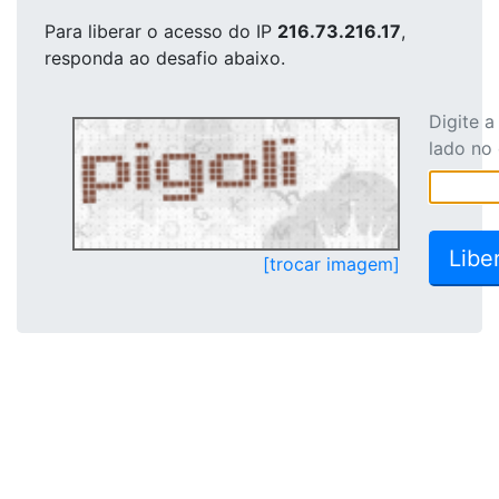
Para liberar o acesso
do IP
216.73.216.17
,
responda ao desafio abaixo.
Digite 
lado no
[trocar imagem]